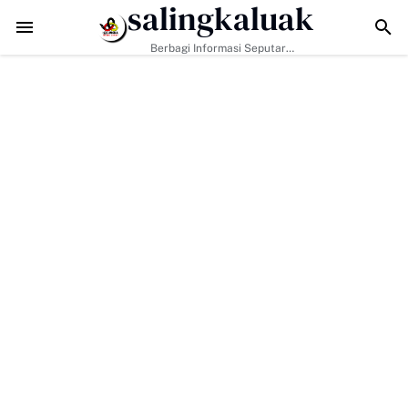
salingkaluak
Data Sosial Jadi Kunci, Hj. Aida Dorong Nagari Aktif Pastikan Wa
Berbagi Informasi Seputar
Sumatera Barat Dan Informasi
Umum Lainnya Nasional Maupun
Internasional.