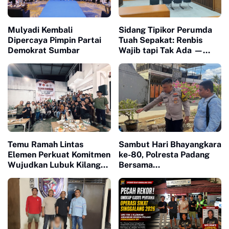
Mulyadi Kembali
Sidang Tipikor Perumda
Dipercaya Pimpin Partai
Tuah Sepakat: Renbis
Demokrat Sumbar
Wajib tapi Tak Ada —
Dokumen Rp4 Miliar
Dipertanyakan, Saksi
Mangkir karena 'Biaya
Transport'"
Temu Ramah Lintas
Sambut Hari Bhayangkara
Elemen Perkuat Komitmen
ke-80, Polresta Padang
Wujudkan Lubuk Kilangan
Bersama
Maju dan Bermartabat
Bhabinkamtibmas Surau
Gadang Bangun Sumur
Bor untuk Warga
Terdampak Bencana