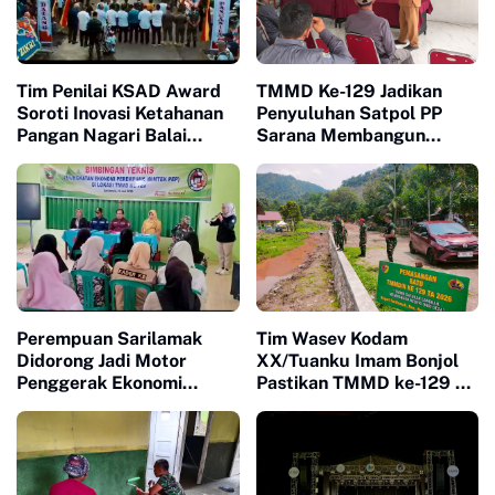
Tim Penilai KSAD Award
TMMD Ke-129 Jadikan
Soroti Inovasi Ketahanan
Penyuluhan Satpol PP
Pangan Nagari Balai
Sarana Membangun
Panjang, Kolaborasi
Kesadaran Warga soal
Warga Jadi Nilai Utama
Ketertiban
Perempuan Sarilamak
Tim Wasev Kodam
Didorong Jadi Motor
XX/Tuanku Imam Bonjol
Penggerak Ekonomi
Pastikan TMMD ke-129 di
Keluarga Lewat Bimtek
Limapuluh Kota Tepat
PEP
Sasaran dan Berkualitas