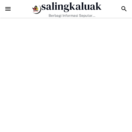
salingkaluak
Pemko Payakumbuh Dukung Percepatan Sertifikasi Halal Produk 
Berbagi Informasi Seputar
Sumatera Barat Dan Informasi
Umum Lainnya Nasional Maupun
Internasional.