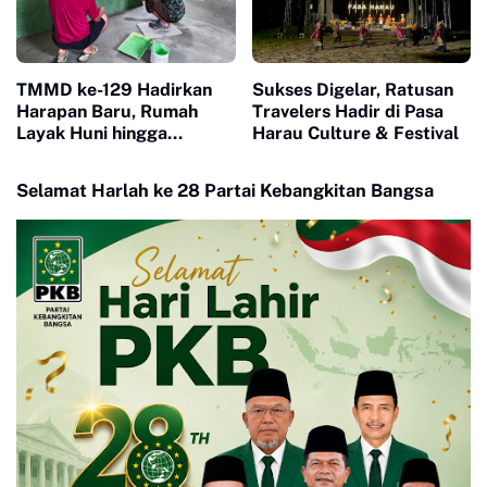
TMMD ke-129 Hadirkan
Sukses Digelar, Ratusan
Harapan Baru, Rumah
Travelers Hadir di Pasa
Layak Huni hingga
Harau Culture & Festival
Layanan Kesehatan Ubah
Kehidupan Warga Buluh
Selamat Harlah ke 28 Partai Kebangkitan Bangsa
Kasok