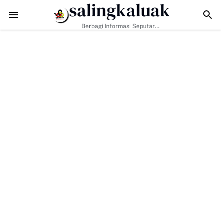
salingkaluak
ota Sampaikan Dukungan Pemko Payakumbuh Untuk Pengurus Baru 
Berbagi Informasi Seputar
Sumatera Barat Dan Informasi
Umum Lainnya Nasional Maupun
Internasional.