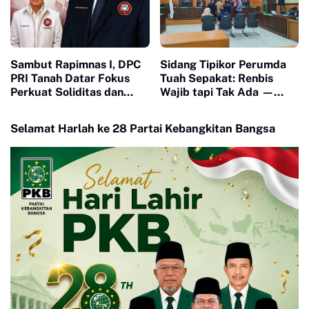
Sambut Rapimnas I, DPC
Sidang Tipikor Perumda
PRI Tanah Datar Fokus
Tuah Sepakat: Renbis
Perkuat Soliditas dan
Wajib tapi Tak Ada —
Pelayanan Masyarakat
Dokumen Rp4 Miliar
Dipertanyakan, Saksi
Selamat Harlah ke 28 Partai Kebangkitan Bangsa
Mangkir karena 'Biaya
Transport'"