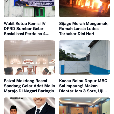
Wakil Ketua Komisi IV
Sijago Merah Mengamuk,
DPRD Sumbar Gelar
Rumah Lansia Ludes
Sosialisasi Perda no 4
Terbakar Dini Hari
Tahun 2023
Faizal Makdang Resmi
Kacau Balau Dapur MBG
Sandang Gelar Adat Malin
Salimpaung! Makan
Marajo Di Nagari Baringin
Diantar Jam 3 Sore, Uji
Limbah Nihil, Petinggi
SPPG 'Menghilang'