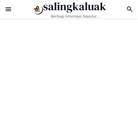
salingkaluak
TMMD ke-129 Tak Hanya Bangun Jalan, Bekali Warga Buluh Kasok d
Berbagi Informasi Seputar
Sumatera Barat Dan Informasi
Umum Lainnya Nasional Maupun
Internasional.