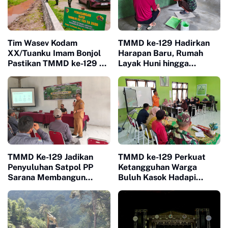
Tim Wasev Kodam
TMMD ke-129 Hadirkan
XX/Tuanku Imam Bonjol
Harapan Baru, Rumah
Pastikan TMMD ke-129 di
Layak Huni hingga
Limapuluh Kota Tepat
Layanan Kesehatan Ubah
Sasaran dan Berkualitas
Kehidupan Warga Buluh
Kasok
TMMD Ke-129 Jadikan
TMMD ke-129 Perkuat
Penyuluhan Satpol PP
Ketangguhan Warga
Sarana Membangun
Buluh Kasok Hadapi
Kesadaran Warga soal
Ancaman Bencana
Ketertiban