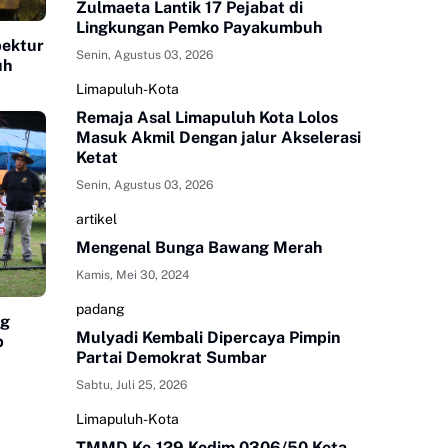
Zulmaeta Lantik 17 Pejabat di
Lingkungan Pemko Payakumbuh
pektur
Senin, Agustus 03, 2026
uh
Limapuluh-Kota
Remaja Asal Limapuluh Kota Lolos
Masuk Akmil Dengan jalur Akselerasi
Ketat
Senin, Agustus 03, 2026
artikel
Mengenal Bunga Bawang Merah
Kamis, Mei 30, 2024
padang
ng
Mulyadi Kembali Dipercaya Pimpin
p
Partai Demokrat Sumbar
Sabtu, Juli 25, 2026
Limapuluh-Kota
TMMD Ke-129 Kodim 0306/50 Kota