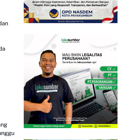
dan
da
ang
nunggu