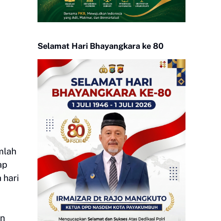
Selamat Hari Bhayangkara ke 80
mlah
ap
 hari
an