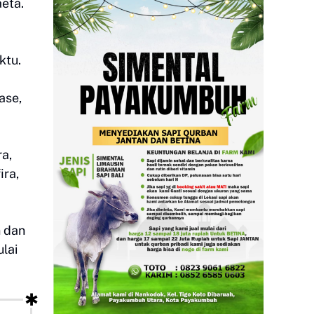
eta.
ktu.
ase,
a,
ira,
n dan
lai