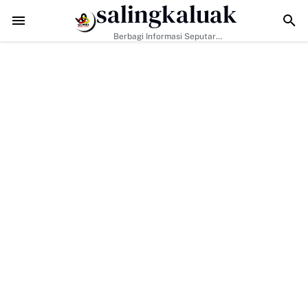
salingkaluak
ra Digital, Arisal Aziz Ajak Masyarakat Perkuat Nilai Empat Pilar MPR
Berbagi Informasi Seputar
Sumatera Barat Dan Informasi
Umum Lainnya Nasional Maupun
Internasional.