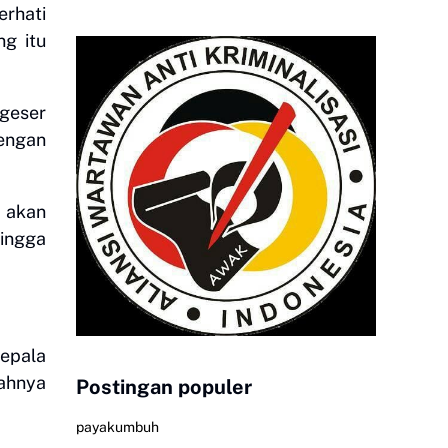
rhati
ng itu
geser
dengan
 akan
ingga
epala
ahnya
Postingan populer
payakumbuh