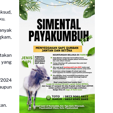
aksud,
ku.
banyak
ngkam,
takan
n yang
/2024
maupun
kan.