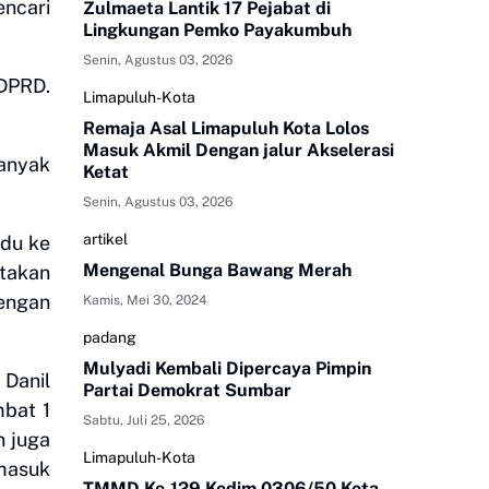
ncari
Zulmaeta Lantik 17 Pejabat di
Lingkungan Pemko Payakumbuh
Senin, Agustus 03, 2026
DPRD.
Limapuluh-Kota
Remaja Asal Limapuluh Kota Lolos
Masuk Akmil Dengan jalur Akselerasi
banyak
Ketat
Senin, Agustus 03, 2026
artikel
adu ke
Mengenal Bunga Bawang Merah
atakan
engan
Kamis, Mei 30, 2024
padang
Mulyadi Kembali Dipercaya Pimpin
 Danil
Partai Demokrat Sumbar
mbat 1
Sabtu, Juli 25, 2026
n juga
Limapuluh-Kota
 masuk
TMMD Ke-129 Kodim 0306/50 Kota