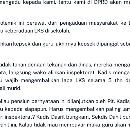
engadu kepada kami, tentu kami di DPRD akan me
lemik ini berawal dari pengaduan masyarakat ke 
au keberadaan LKS di sekolah.
hkan kepsek dan guru, akhirnya kepsek dipanggil se
tidak tahan dengan tekanan dari dinas, mereka meng
ota, langsung wako alihkan inspektorat. Kadis meng
uru wajib mengembalikan laba LKS selama 5 thn d
li murid.
liau pensiun pernyataan ini dilanjutkan oleh Plt. Kadis
adu kepada siapapun. Harus mengembalikan paling la
 inspektorat? Kadis Dasril bungkam, Sekdis Danil pu
 Danil ini. Kalau tidak mau membayar maka guru akan