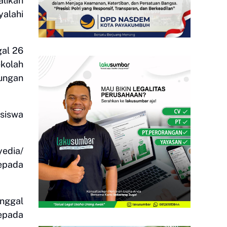
likan
yalahi
al 26
kolah
ungan
siswa
edia/
kepada
anggal
epada