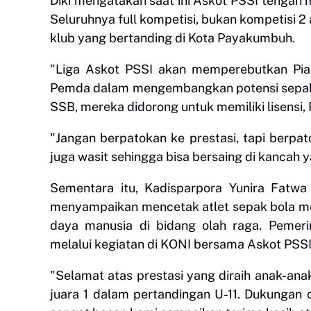
Diki mengatakan saat ini Askot PSSI tengah m
Seluruhnya full kompetisi, bukan kompetisi 2 
klub yang bertanding di Kota Payakumbuh.
"Liga Askot PSSI akan memperebutkan Pial
Pemda dalam mengembangkan potensi sepak 
SSB, mereka didorong untuk memiliki lisensi,
"Jangan berpatokan ke prestasi, tapi berpa
juga wasit sehingga bisa bersaing di kancah 
Sementara itu, Kadisparpora Yunira Fatw
menyampaikan mencetak atlet sepak bola 
daya manusia di bidang olah raga. Pemer
melalui kegiatan di KONI bersama Askot PSSI
"Selamat atas prestasi yang diraih anak-an
juara 1 dalam pertandingan U-11. Dukungan 