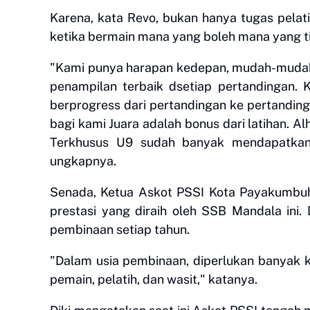
Karena, kata Revo, bukan hanya tugas pela
ketika bermain mana yang boleh mana yang ti
"Kami punya harapan kedepan, mudah-muda
penampilan terbaik dsetiap pertandingan. 
berprogress dari pertandingan ke pertandin
bagi kami Juara adalah bonus dari latihan. 
Terkhusus U9 sudah banyak mendapatkan 
ungkapnya.
Senada, Ketua Askot PSSI Kota Payakumbuh
prestasi yang diraih oleh SSB Mandala ini
pembinaan setiap tahun.
"Dalam usia pembinaan, diperlukan banyak 
pemain, pelatih, dan wasit," katanya.