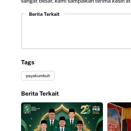
sangat besar, kami sampaikan terima kasih at
Berita Terkait
Tags
payakumbuh
Berita Terkait