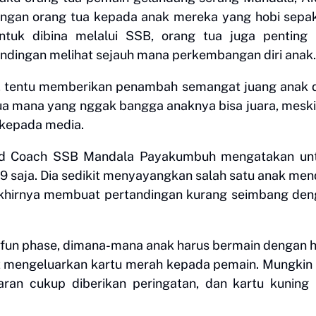
ngan orang tua kepada anak mereka yang hobi sepa
ntuk dibina melalui SSB, orang tua juga penting 
ndingan melihat sejauh mana perkembangan diri anak.
in, tentu memberikan penambah semangat juang anak
ua mana yang nggak bangga anaknya bisa juara, meski
a kepada media.
ad Coach SSB Mandala Payakumbuh mengatakan unt
 9 saja. Dia sedikit menyayangkan salah satu anak me
akhirnya membuat pertandingan kurang seimbang de
 fun phase, dimana-mana anak harus bermain dengan 
sit mengeluarkan kartu merah kepada pemain. Mungkin
an cukup diberikan peringatan, dan kartu kuning 