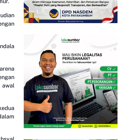
mur.
mudian
engan
ndala
arena
dengan
k awal
 kedua
dalam
khsyal