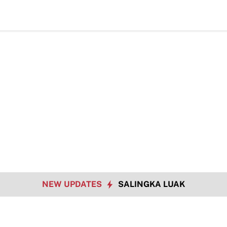
T
NEW UPDATES
SALINGKA LUAK