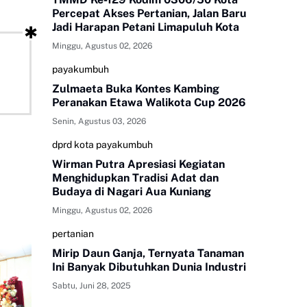
Percepat Akses Pertanian, Jalan Baru
Jadi Harapan Petani Limapuluh Kota
Minggu, Agustus 02, 2026
payakumbuh
Zulmaeta Buka Kontes Kambing
Peranakan Etawa Walikota Cup 2026
Senin, Agustus 03, 2026
dprd kota payakumbuh
Wirman Putra Apresiasi Kegiatan
Menghidupkan Tradisi Adat dan
Budaya di Nagari Aua Kuniang
Minggu, Agustus 02, 2026
pertanian
Mirip Daun Ganja, Ternyata Tanaman
Ini Banyak Dibutuhkan Dunia Industri
Sabtu, Juni 28, 2025