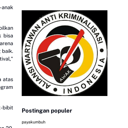
k-anak
ilkan
k bisa
Karena
 baik.
val,"
 atas
rogram
-bibit
Postingan populer
payakumbuh