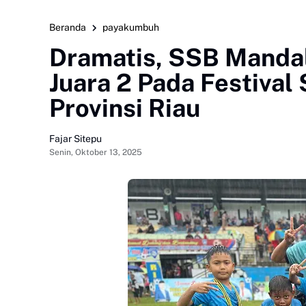
Beranda
payakumbuh
Dramatis, SSB Manda
Juara 2 Pada Festival
Provinsi Riau
Fajar Sitepu
Senin, Oktober 13, 2025