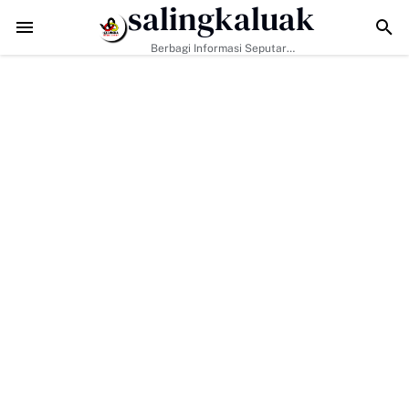
salingkaluak
Data Sosial Jadi Kunci, Hj. Aida Dorong Nagari Aktif Pastikan Warg
Berbagi Informasi Seputar
Sumatera Barat Dan Informasi
Umum Lainnya Nasional Maupun
Internasional.