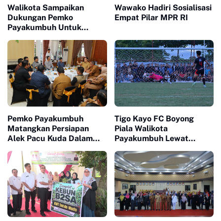
Walikota Sampaikan
Wawako Hadiri Sosialisasi
Dukungan Pemko
Empat Pilar MPR RI
Payakumbuh Untuk
Pengurus Baru KONI Kota
Payakumbuh periode
2026-2030
Pemko Payakumbuh
Tigo Kayo FC Boyong
Matangkan Persiapan
Piala Walikota
Alek Pacu Kuda Dalam
Payakumbuh Lewat
Rangka HUT RI ke 81
Drama Adu Pinalti