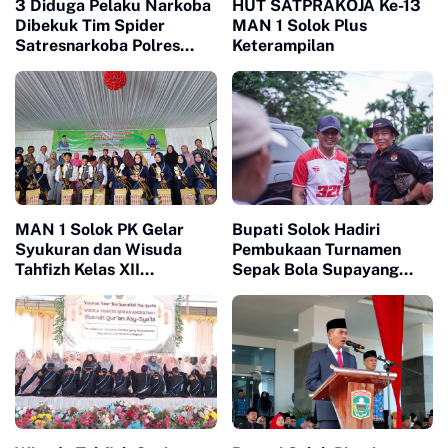
3 Diduga Pelaku Narkoba
HUT SATPRAKOJA Ke-13
Dibekuk Tim Spider
MAN 1 Solok Plus
Satresnarkoba Polres
Keterampilan
Solok
MAN 1 Solok PK Gelar
Bupati Solok Hadiri
Syukuran dan Wisuda
Pembukaan Turnamen
Tahfizh Kelas XII
Sepak Bola Supayang
Sekaligus Pelepasan
Legend Cup U-40
Pegawai Pindah Tugas dan
Purna Bakti