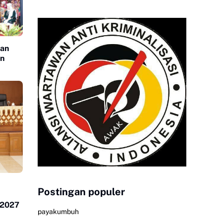
tan
an
Postingan populer
 2027
payakumbuh