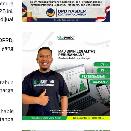
enura
5 ini.
dijual
DPRD,
t yang
 tahun
 harga
habis
 tanpa