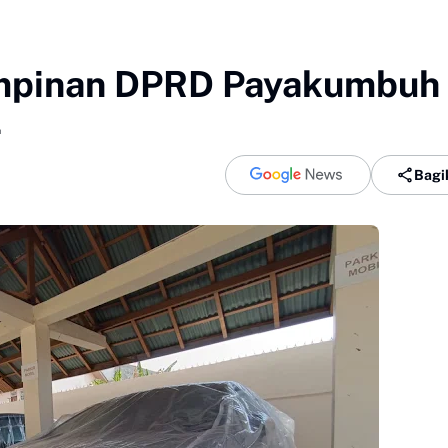
impinan DPRD Payakumbuh
L
Bagi