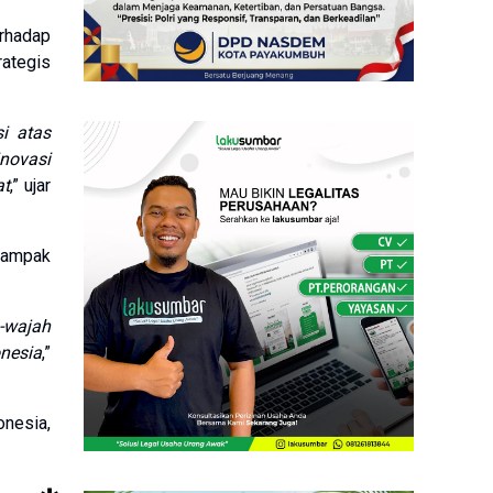
rhadap
ategis
i atas
novasi
at
,” ujar
dampak
h-wajah
nesia
,”
onesia,