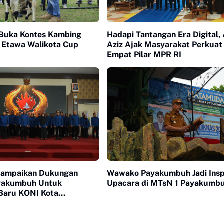
Buka Kontes Kambing
Hadapi Tantangan Era Digital, 
 Etawa Walikota Cup
Aziz Ajak Masyarakat Perkuat 
Empat Pilar MPR RI
Sampaikan Dukungan
Wawako Payakumbuh Jadi Ins
yakumbuh Untuk
Upacara di MTsN 1 Payakumb
Baru KONI Kota
uh periode 2026-2030