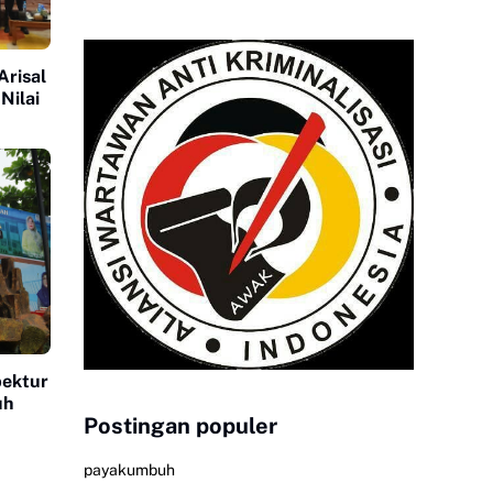
Arisal
Nilai
pektur
uh
Postingan populer
payakumbuh