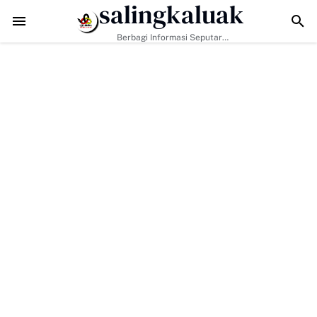
salingkaluak
jak Masyarakat Perkuat Nilai Empat Pilar MPR RI
TMMD ke-129 Kodim 03
Berbagi Informasi Seputar
Sumatera Barat Dan Informasi
Umum Lainnya Nasional Maupun
Internasional.