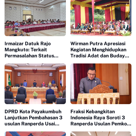
Irmaizar Datuk Rajo
Wirman Putra Apresiasi
Mangkuto: Terkait
Kegiatan Menghidupkan
Permasalahan Status
Tradisi Adat dan Budaya
Tanah Ulayat dan
di Nagari Aua Kuniang
Pembangunan Pusat
Pasar Payakumbuh, DPRD
Siap Memfasilitasi Pihak
Terkait Untuk Duduk Satu
Meja Mencari Jalan
Terbaik
DPRD Kota Payakumbuh
Fraksi Kebangkitan
Lanjutkan Pembahasan 3
Indonesia Raya Soroti 3
usulan Ranperda Usai
Ranperda Usulan Pemko
Terima Tanggapan
Payakumbuh
Walikota Atas Pandangan