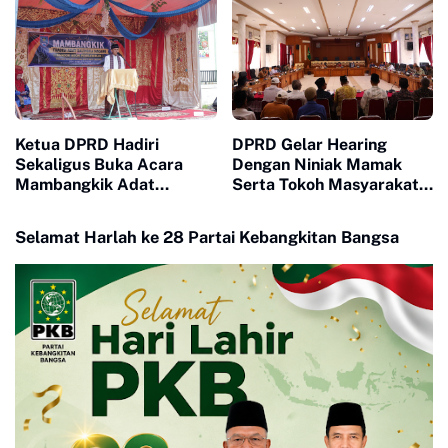
Fraksi fraksi
Ketua DPRD Hadiri
DPRD Gelar Hearing
Sekaligus Buka Acara
Dengan Niniak Mamak
Mambangkik Adat
Serta Tokoh Masyarakat
Salingka Nagori di Koto
dari Nagari Koto Nan
Nan Godang
Godang dan Koto Nan
Selamat Harlah ke 28 Partai Kebangkitan Bangsa
Ompek