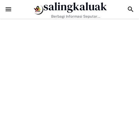
salingkaluak
mbangun Kesadaran Warga soal Ketertiban
Sukses Digelar, Ratusan Tr
Berbagi Informasi Seputar
Sumatera Barat Dan Informasi
Umum Lainnya Nasional Maupun
Internasional.