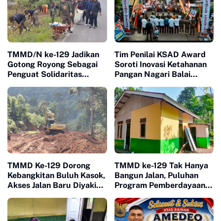
TMMD/N ke-129 Jadikan
Tim Penilai KSAD Award
Gotong Royong Sebagai
Soroti Inovasi Ketahanan
Penguat Solidaritas
Pangan Nagari Balai
Warga di Sarilamak
Panjang, Kolaborasi
Warga Jadi Nilai Utama
TMMD Ke-129 Dorong
TMMD ke-129 Tak Hanya
Kebangkitan Buluh Kasok,
Bangun Jalan, Puluhan
Akses Jalan Baru Diyakini
Program Pemberdayaan
Percepat Pertumbuhan
Warga Berjalan Serentak
Ekonomi Warga
di Buluh Kasok