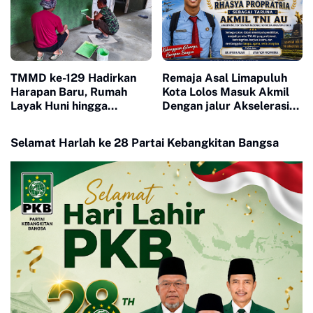
TMMD ke-129 Hadirkan
Remaja Asal Limapuluh
Harapan Baru, Rumah
Kota Lolos Masuk Akmil
Layak Huni hingga
Dengan jalur Akselerasi
Layanan Kesehatan Ubah
Ketat
Kehidupan Warga Buluh
Selamat Harlah ke 28 Partai Kebangkitan Bangsa
Kasok