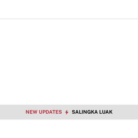
 Aziz Ajak Masyarakat Perkuat Nilai Empat Pilar MPR RI
TMMD ke-129 Ko
NEW UPDATES
SALINGKA LUAK