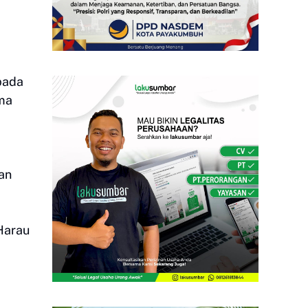
pada
ima
an
Harau