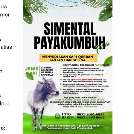
ada
nmor
s
alias
h
k.
Ipul
ang