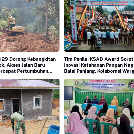
29 Dorong Kebangkitan
Tim Penilai KSAD Award Sorot
k, Akses Jalan Baru
Inovasi Ketahanan Pangan Nag
Percepat Pertumbuhan
Balai Panjang, Kolaborasi Warg
Warga
Nilai Utama