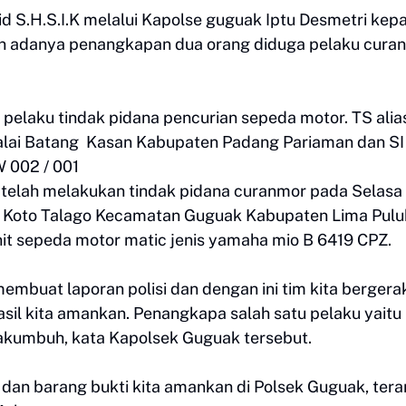
d S.H.S.I.K melalui Kapolse guguak Iptu Desmetri kep
 adanya penangkapan dua orang diduga pelaku cura
pelaku tindak pidana pencurian sepeda motor. TS alia
lai Batang Kasan Kabupaten Padang Pariaman dan SI 
W 002 / 001
a telah melakukan tindak pidana curanmor pada Selasa
VII Koto Talago Kecamatan Guguak Kabupaten Lima Pulu
it sepeda motor matic jenis yamaha mio B 6419 CPZ.
mbuat laporan polisi dan dengan ini tim kita bergera
sil kita amankan. Penangkapa salah satu pelaku yaitu 
ayakumbuh, kata Kapolsek Guguak tersebut.
dan barang bukti kita amankan di Polsek Guguak, ter