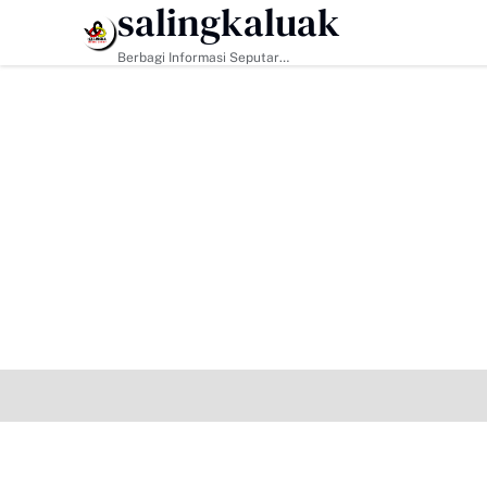
salingkaluak
HEADLINE
Hadapi Tantangan Era Digital, Arisal
Berbagi Informasi Seputar
Sumatera Barat Dan Informasi
Umum Lainnya Nasional Maupun
Internasional.