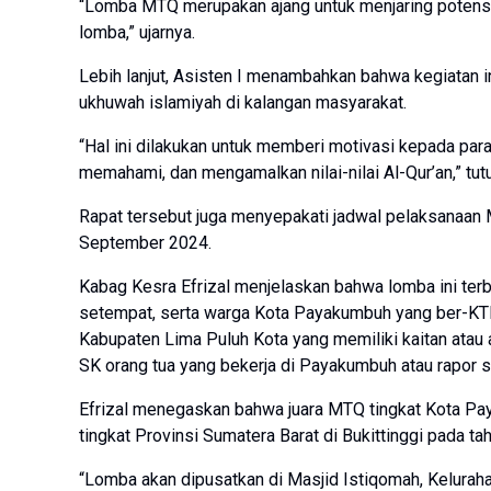
“Lomba MTQ merupakan ajang untuk menjaring potensi 
lomba,” ujarnya.
Lebih lanjut, Asisten I menambahkan bahwa kegiatan in
ukhuwah islamiyah di kalangan masyarakat.
“Hal ini dilakukan untuk memberi motivasi kepada par
memahami, dan mengamalkan nilai-nilai Al-Qur’an,” tut
Rapat tersebut juga menyepakati jadwal pelaksanaan
September 2024.
Kabag Kesra Efrizal menjelaskan bahwa lomba ini ter
setempat, serta warga Kota Payakumbuh yang ber-KTP 
Kabupaten Lima Puluh Kota yang memiliki kaitan atau a
SK orang tua yang bekerja di Payakumbuh atau rapor 
Efrizal menegaskan bahwa juara MTQ tingkat Kota P
tingkat Provinsi Sumatera Barat di Bukittinggi pada ta
“Lomba akan dipusatkan di Masjid Istiqomah, Kelurah