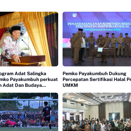
rogram Adat Salingka
Pemko Payakumbuh Dukung
emko Payakumbuh perkuat
Percepatan Sertifikasi Halal 
an Adat Dan Budaya
UMKM
bau