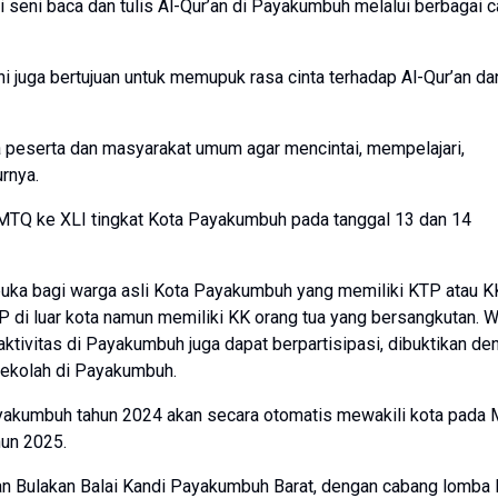
seni baca dan tulis Al-Qur’an di Payakumbuh melalui berbagai 
i juga bertujuan untuk memupuk rasa cinta terhadap Al-Qur’an da
a peserta dan masyarakat umum agar mencintai, mempelajari,
urnya.
 MTQ ke XLI tingkat Kota Payakumbuh pada tanggal 13 dan 14
buka bagi warga asli Kota Payakumbuh yang memiliki KTP atau K
di luar kota namun memiliki KK orang tua yang bersangkutan. 
ktivitas di Payakumbuh juga dapat berpartisipasi, dibuktikan de
sekolah di Payakumbuh.
ayakumbuh tahun 2024 akan secara otomatis mewakili kota pada
hun 2025.
an Bulakan Balai Kandi Payakumbuh Barat, dengan cabang lomba 