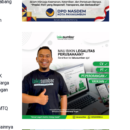
cabang
n
K
Warga
ngan
 MTQ
lainnya