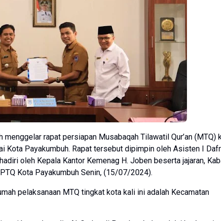
menggelar rapat persiapan Musabaqah Tilawatil Qur’an (MTQ) 
ai Kota Payakumbuh. Rapat tersebut dipimpin oleh Asisten I Dafr
hadiri oleh Kepala Kantor Kemenag H. Joben beserta jajaran, Ka
 LPTQ Kota Payakumbuh Senin, (15/07/2024).
mah pelaksanaan MTQ tingkat kota kali ini adalah Kecamatan