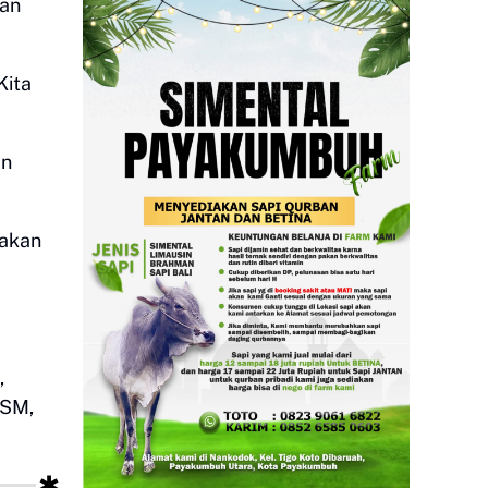
an
Kita
an
 akan
,
LSM,