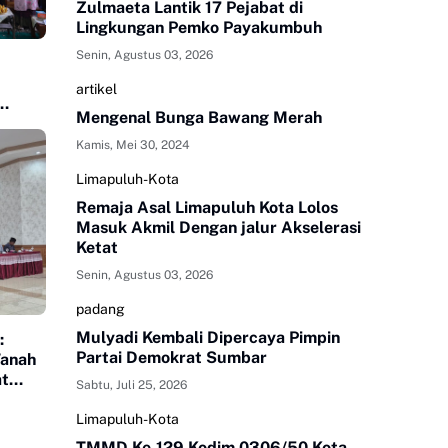
Zulmaeta Lantik 17 Pejabat di
Lingkungan Pemko Payakumbuh
Senin, Agustus 03, 2026
artikel
Mengenal Bunga Bawang Merah
Kamis, Mei 30, 2024
Limapuluh-Kota
Remaja Asal Limapuluh Kota Lolos
Masuk Akmil Dengan jalur Akselerasi
Ketat
Senin, Agustus 03, 2026
padang
Mulyadi Kembali Dipercaya Pimpin
:
Partai Demokrat Sumbar
Tanah
at
Sabtu, Juli 25, 2026
p
tuk
Limapuluh-Kota
n
TMMD Ke-129 Kodim 0306/50 Kota