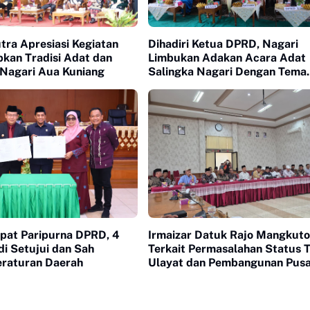
tra Apresiasi Kegiatan
Dihadiri Ketua DPRD, Nagari
kan Tradisi Adat dan
Limbukan Adakan Acara Adat
 Nagari Aua Kuniang
Salingka Nagari Dengan Tema
Manjapuik Sumando
apat Paripurna DPRD, 4
Irmaizar Datuk Rajo Mangkuto
i Setujui dan Sah
Terkait Permasalahan Status 
eraturan Daerah
Ulayat dan Pembangunan Pus
Pasar Payakumbuh, DPRD Sia
Memfasilitasi Pihak Terkait Un
Duduk Satu Meja Mencari Jala