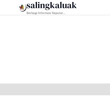
salingkaluak
HEADLINE
TMMD ke-129 Kodim 0306/50 Kota Pacu Penger
Berbagi Informasi Seputar
Sumatera Barat Dan Informasi
Umum Lainnya Nasional Maupun
Internasional.