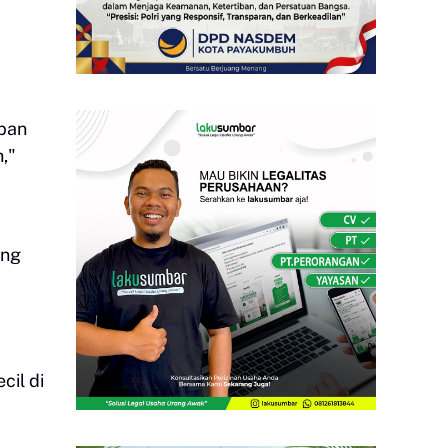
pan
,"
ang
cil di