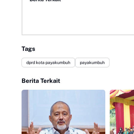
Tags
dprd kota payakumbuh
payakumbuh
Berita Terkait