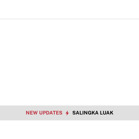
asan Jalan, Akses Warga Harau Kian Mendekati Tuntas
Tigo Kayo FC
NEW UPDATES
SALINGKA LUAK