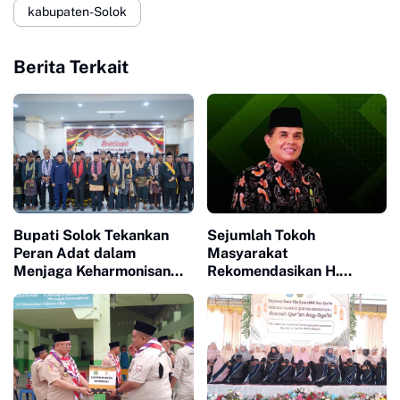
kabupaten-Solok
Berita Terkait
Bupati Solok Tekankan
Sejumlah Tokoh
Peran Adat dalam
Masyarakat
Menjaga Keharmonisan
Rekomendasikan H.
Masyarakat
Syahrul Wirda Maju Pada
Pilkada Mendatang