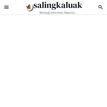
salingkaluak
 Hanya Tugas Pemerintah, H. Ilson Cong Dorong Keluarga dan Masya
Berbagi Informasi Seputar
Sumatera Barat Dan Informasi
Umum Lainnya Nasional Maupun
Internasional.