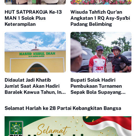
HUT SATPRAKOJA Ke-13
Wisuda Tahfizh Qur'an
MAN 1 Solok Plus
Angkatan 1 RQ Asy-Sya'bi
Keterampilan
Padang Belimbing
Didaulat Jadi Khatib
Bupati Solok Hadiri
Jum'at Saat Akan Hadiri
Pembukaan Turnamen
Baralek Kawua Tahun, Ini
Sepak Bola Supayang
Pesan Ka. KUA Hilgum
Legend Cup U-40
Selamat Harlah ke 28 Partai Kebangkitan Bangsa