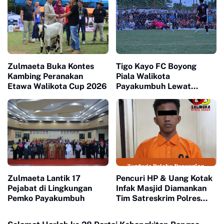
Zulmaeta Buka Kontes
Tigo Kayo FC Boyong
Kambing Peranakan
Piala Walikota
Etawa Walikota Cup 2026
Payakumbuh Lewat
Drama Adu Pinalti
Zulmaeta Lantik 17
Pencuri HP & Uang Kotak
Pejabat di Lingkungan
Infak Masjid Diamankan
Pemko Payakumbuh
Tim Satreskrim Polres
Payakumbuh