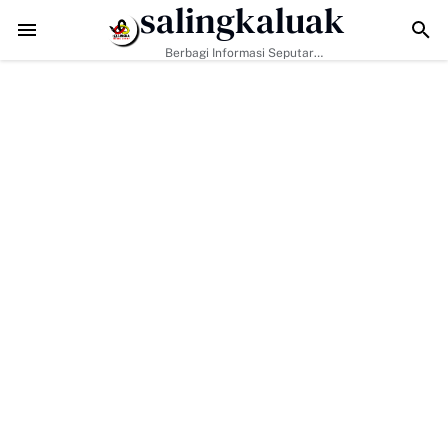
salingkaluak
Hadapi Tantangan Era Digital, Arisal Aziz Ajak Masyarakat Perkuat Nil
Berbagi Informasi Seputar
Sumatera Barat Dan Informasi
Umum Lainnya Nasional Maupun
Internasional.