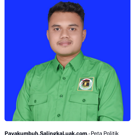
Payakumbuh,SalingkaLuak.com
,- Peta Politik