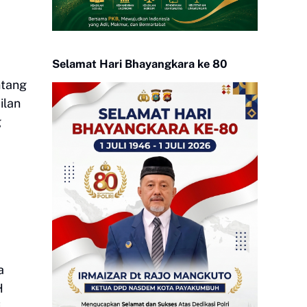
Selamat Hari Bhayangkara ke 80
ntang
ilan
g
a
H
i