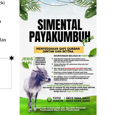
zki
a
las