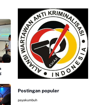
a
g
Postingan populer
payakumbuh