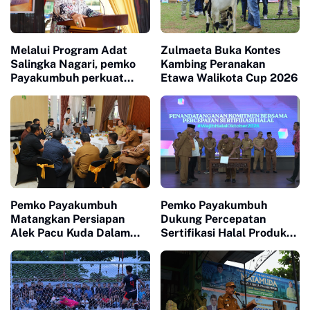
Melalui Program Adat
Zulmaeta Buka Kontes
Salingka Nagari, pemko
Kambing Peranakan
Payakumbuh perkuat
Etawa Walikota Cup 2026
Pelestarian Adat Dan
Budaya Minangkabau
Pemko Payakumbuh
Pemko Payakumbuh
Matangkan Persiapan
Dukung Percepatan
Alek Pacu Kuda Dalam
Sertifikasi Halal Produk
Rangka HUT RI ke 81
UMKM