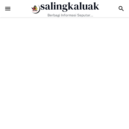
salingkaluak
TMMD ke-129 Perkuat Ketangguhan Warga Buluh Kasok Hadapi
Berbagi Informasi Seputar
Sumatera Barat Dan Informasi
Umum Lainnya Nasional Maupun
Internasional.