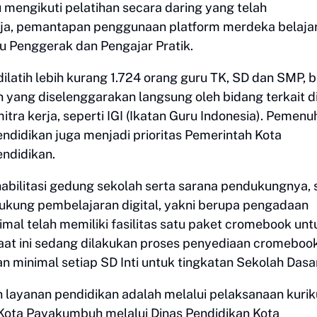
engikuti pelatihan secara daring yang telah
ja, pemantapan penggunaan platform merdeka belajar
u Penggerak dan Pengajar Pratik.
dilatih lebih kurang 1.724 orang guru TK, SD dan SMP, b
 yang diselenggarakan langsung oleh bidang terkait d
tra kerja, seperti IGI (Ikatan Guru Indonesia). Pemen
ndidikan juga menjadi prioritas Pemerintah Kota
ndidikan.
bilitasi gedung sekolah serta sarana pendukungnya, 
ndukung pembelajaran digital, yakni berupa pengadaan
mal telah memiliki fasilitas satu paket cromebook unt
aat ini sedang dilakukan proses penyediaan cromeboo
an minimal setiap SD Inti untuk tingkatan Sekolah Dasar
 layanan pendidikan adalah melalui pelaksanaan kuri
 Kota Payakumbuh melalui Dinas Pendidikan Kota