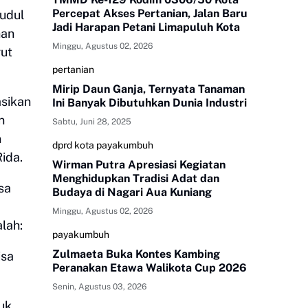
Percepat Akses Pertanian, Jalan Baru
udul
Jadi Harapan Petani Limapuluh Kota
nan
Minggu, Agustus 02, 2026
rut
pertanian
Mirip Daun Ganja, Ternyata Tanaman
asikan
Ini Banyak Dibutuhkan Dunia Industri
n
Sabtu, Juni 28, 2025
n
dprd kota payakumbuh
ida.
Wirman Putra Apresiasi Kegiatan
Menghidupkan Tradisi Adat dan
sa
Budaya di Nagari Aua Kuniang
Minggu, Agustus 02, 2026
lah:
payakumbuh
Zulmaeta Buka Kontes Kambing
isa
Peranakan Etawa Walikota Cup 2026
Senin, Agustus 03, 2026
uk