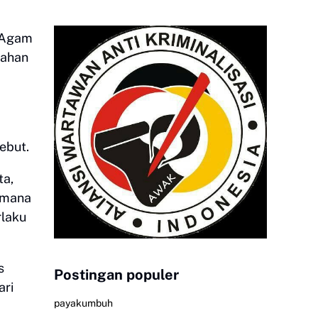
g Agam
mahan
sebut.
ta,
imana
rlaku
s
Postingan populer
ari
payakumbuh