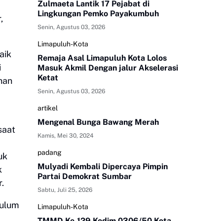
Zulmaeta Lantik 17 Pejabat di
Lingkungan Pemko Payakumbuh
,
Senin, Agustus 03, 2026
Limapuluh-Kota
aik
Remaja Asal Limapuluh Kota Lolos
i
Masuk Akmil Dengan jalur Akselerasi
Ketat
uhan
Senin, Agustus 03, 2026
artikel
Mengenal Bunga Bawang Merah
saat
Kamis, Mei 30, 2024
padang
uk
Mulyadi Kembali Dipercaya Pimpin
k
Partai Demokrat Sumbar
.
Sabtu, Juli 25, 2026
kulum
Limapuluh-Kota
TMMD Ke-129 Kodim 0306/50 Kota