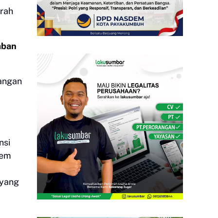
erah
aban
angan
nsi
tem
 yang