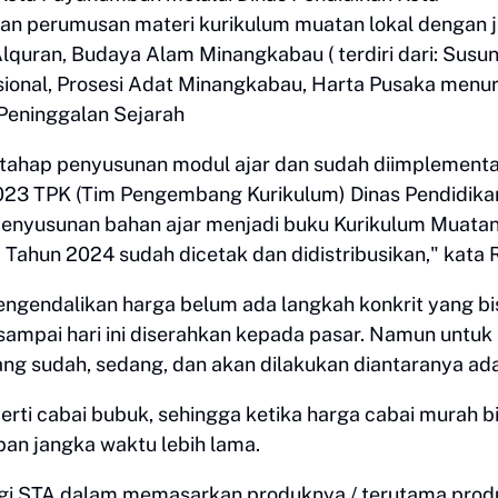
n perumusan materi kurikulum muatan lokal dengan j
lquran, Budaya Alam Minangkabau ( terdiri dari: Susu
ional, Prosesi Adat Minangkabau, Harta Pusaka menu
 Peninggalan Sejarah
 tahap penyusunan modul ajar dan sudah diimplement
023 TPK (Tim Pengembang Kurikulum) Dinas Pendidika
enyusunan bahan ajar menjadi buku Kurikulum Muata
ahun 2024 sudah dicetak dan didistribusikan," kata R
engendalikan harga belum ada langkah konkrit yang bi
ampai hari ini diserahkan kepada pasar. Namun untuk
ng sudah, sedang, dan akan dilakukan diantaranya ada
rti cabai bubuk, sehingga ketika harga cabai murah b
pan jangka waktu lebih lama.
bagi STA dalam memasarkan produknya / terutama prod