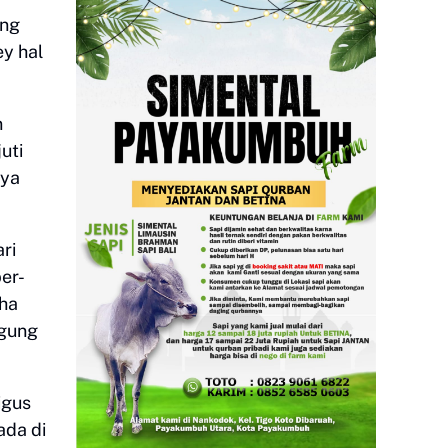
ung
y hal
n
uti
nya
ri
er-
aha
Agung
igus
ada di