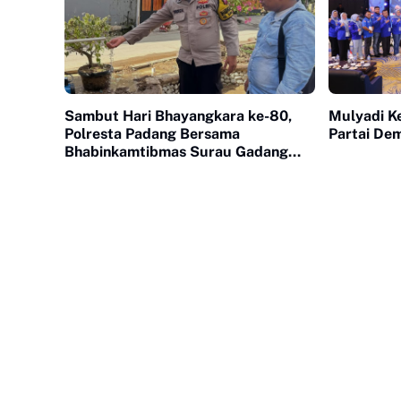
Sambut Hari Bhayangkara ke-80,
Mulyadi K
Polresta Padang Bersama
Partai De
Bhabinkamtibmas Surau Gadang
Bangun Sumur Bor untuk Warga
Terdampak Bencana