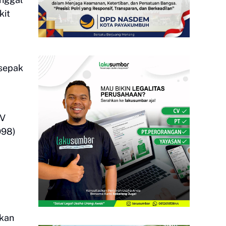
kit
m
 sepak
 V
998)
ikan