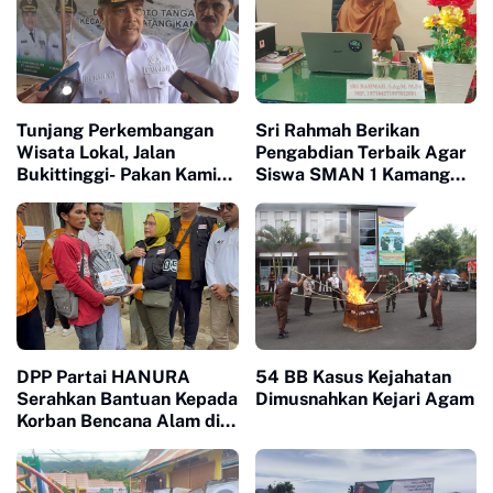
Tunjang Perkembangan
Sri Rahmah Berikan
Wisata Lokal, Jalan
Pengabdian Terbaik Agar
Bukittinggi- Pakan Kamih
Siswa SMAN 1 Kamang
Perlu Pelebaran
Magek Mampu Bertarung
Di Kampus Nasional
DPP Partai HANURA
54 BB Kasus Kejahatan
Serahkan Bantuan Kepada
Dimusnahkan Kejari Agam
Korban Bencana Alam di
Palembayan Agam