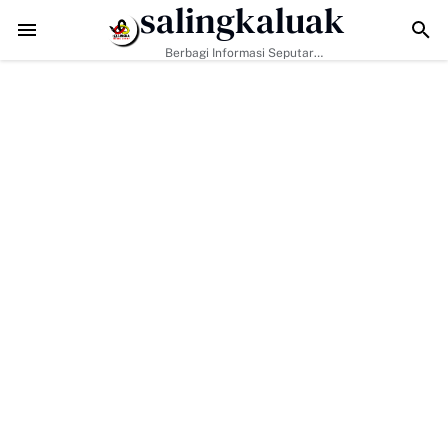
salingkaluak
yarakat Perkuat Nilai Empat Pilar MPR RI
TMMD ke-129 Kodim 0306/50 
Berbagi Informasi Seputar
Sumatera Barat Dan Informasi
Umum Lainnya Nasional Maupun
Internasional.