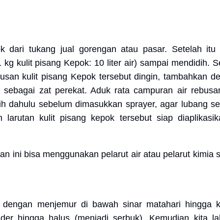
 dari tukang jual gorengan atau pasar. Setelah itu
kg kulit pisang Kepok: 10 liter air) sampai mendidih. S
ebusan kulit pisang Kepok tersebut dingin, tambahkan de
ebagai zat perekat. Aduk rata campuran air rebusan
bih dahulu sebelum dimasukkan sprayer, agar lubang s
 larutan kulit pisang kepok tersebut siap diaplikasi
 ini bisa menggunakan pelarut air atau pelarut kimia s
, dengan menjemur di bawah sinar matahari hingga k
ender hingga halus (menjadi serbuk). Kemudian kita l