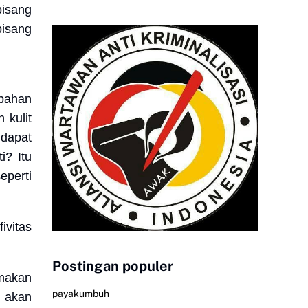
pisang
pisang
 bahan
 kulit
 dapat
i? Itu
eperti
ivitas
Postingan populer
emakan
payakumbuh
 akan