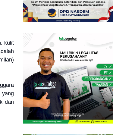
 kulit
adalah
milan)
nggara
i yang
ak dan