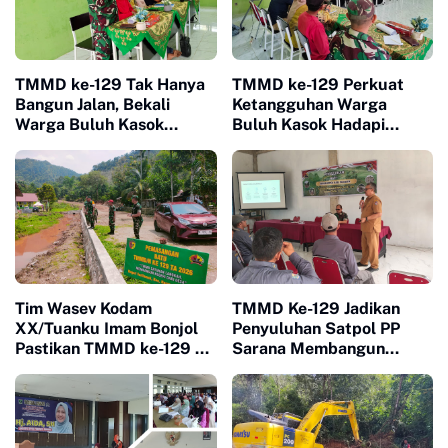
TMMD ke-129 Tak Hanya
TMMD ke-129 Perkuat
Bangun Jalan, Bekali
Ketangguhan Warga
Warga Buluh Kasok
Buluh Kasok Hadapi
dengan Kesiapsiagaan
Ancaman Bencana
Bencana
Tim Wasev Kodam
TMMD Ke-129 Jadikan
XX/Tuanku Imam Bonjol
Penyuluhan Satpol PP
Pastikan TMMD ke-129 di
Sarana Membangun
Limapuluh Kota Tepat
Kesadaran Warga soal
Sasaran dan Berkualitas
Ketertiban