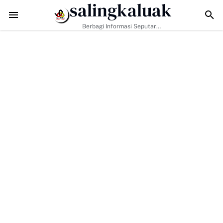
salingkaluak
nya Tugas Pemerintah, H. Ilson Cong Dorong Keluarga dan Masyarak
Berbagi Informasi Seputar
Sumatera Barat Dan Informasi
Umum Lainnya Nasional Maupun
Internasional.