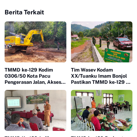
Berita Terkait
TMMD ke-129 Kodim
Tim Wasev Kodam
0306/50 Kota Pacu
XX/Tuanku Imam Bonjol
Pengerasan Jalan, Akses
Pastikan TMMD ke-129 di
Warga Harau Kian
Limapuluh Kota Tepat
Mendekati Tuntas
Sasaran dan Berkualitas