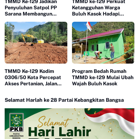
TMMD Ke-129 Jadikan
TMMD ke-129 Perkuat
Penyuluhan Satpol PP
Ketangguhan Warga
Sarana Membangun
Buluh Kasok Hadapi
Kesadaran Warga soal
Ancaman Bencana
Ketertiban
TMMD Ke-129 Kodim
Program Bedah Rumah
0306/50 Kota Percepat
TMMD ke-129 Mulai Ubah
Akses Pertanian, Jalan
Wajah Buluh Kasok
Baru Jadi Harapan Petani
Limapuluh Kota
Selamat Harlah ke 28 Partai Kebangkitan Bangsa