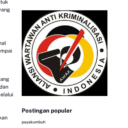
ntuk
yang
mal
ampai
dang
 dan
elalui
Postingan populer
kan
payakumbuh