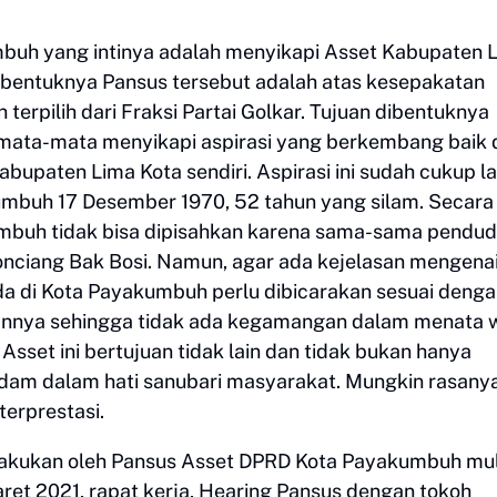
buh yang intinya adalah menyikapi Asset Kabupaten 
rbentuknya Pansus tersebut adalah atas kesepakatan
rpilih dari Fraksi Partai Golkar. Tujuan dibentuknya
semata-mata menyikapi aspirasi yang berkembang baik 
upaten Lima Kota sendiri. Aspirasi ini sudah cukup l
umbuh 17 Desember 1970, 52 tahun yang silam. Secara
umbuh tidak bisa dipisahkan karena sama-sama pendu
nciang Bak Bosi. Namun, agar ada kejelasan mengena
a di Kota Payakumbuh perlu dibicarakan sesuai deng
lannya sehingga tidak ada kegamangan dalam menata 
et ini bertujuan tidak lain dan tidak bukan hanya
dam dalam hati sanubari masyarakat. Mungkin rasany
terprestasi.
ilakukan oleh Pansus Asset DPRD Kota Payakumbuh mul
et 2021, rapat kerja, Hearing Pansus dengan tokoh