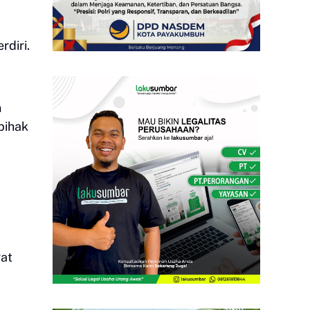
rdiri.
n
pihak
gat