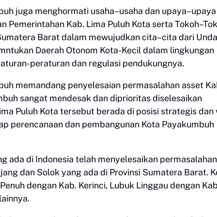
umbuh juga menghormati usaha–usaha dan upaya–upaya
an Pemerintahan Kab. Lima Puluh Kota serta Tokoh–To
Sumatera Barat dalam mewujudkan cita–cita dari Und
ntukan Daerah Otonom Kota-Kecil dalam lingkungan
raturan-peraturan dan regulasi pendukungnya.
umbuh memandang penyelesaian permasalahan asset Ka
buh sangat mendesak dan diprioritas diselesaikan
ima Puluh Kota tersebut berada di posisi strategis dan v
dap perencanaan dan pembangunan Kota Payakumbuh
ng ada di Indonesia telah menyelesaikan permasalahan
jang dan Solok yang ada di Provinsi Sumatera Barat. K
Penuh dengan Kab. Kerinci, Lubuk Linggau dengan Kab
ainnya.