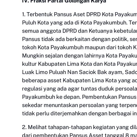
IV. Fraksi Partai Golongan Karya
1. Terbentuk Pansus Aset DPRD Kota Payakum
Puluh Kota yang ada di Kota Payakumbuh. Te
semua anggota DPRD dan Ketuanya kebetulan te
Pansus tidak ada berkaitan dengan politik, 
tokoh Kota Payakumbuh maupun dari tokoh Kab
Mungkin sejalan dengan lahirnya Kota Payak
kultur Kabupaten Lima Kota dan Kota Payak
Luak Limo Puluah Nan Saciok Bak ayam, Sado
beberapa asset Kabupaten Lima Kota yang ad
regulasi yang ada agar tuntas duduk persoa
Payakumbuh ke depan. Pembentukan Pansus Ass
sekedar menuntaskan persoalan yang terpen
tidak perlu diterjemahkan dengan berbagai in
2. Melihat tahapan-tahapan kegiatan yang d
dari pembentukan Pansus Asset tanggal 8 mar