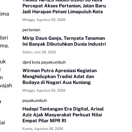
Percepat Akses Pertanian, Jalan Baru
Jadi Harapan Petani Limapuluh Kota
Lima
Minggu, Agustus 02, 2026
pertanian
dari
Mirip Daun Ganja, Ternyata Tanaman
Ini Banyak Dibutuhkan Dunia Industri
ama.
Sabtu, Juni 28, 2025
duk
dprd kota payakumbuh
i
Wirman Putra Apresiasi Kegiatan
Menghidupkan Tradisi Adat dan
an
Budaya di Nagari Aua Kuniang
wajah
Minggu, Agustus 02, 2026
a
payakumbuh
Hadapi Tantangan Era Digital, Arisal
Aziz Ajak Masyarakat Perkuat Nilai
Empat Pilar MPR RI
ai
Kamis, Agustus 06, 2026