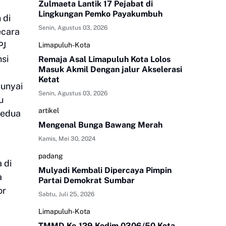
Zulmaeta Lantik 17 Pejabat di
Lingkungan Pemko Payakumbuh
 di
Senin, Agustus 03, 2026
ecara
PJ
Limapuluh-Kota
si
Remaja Asal Limapuluh Kota Lolos
Masuk Akmil Dengan jalur Akselerasi
Ketat
unyai
Senin, Agustus 03, 2026
u
artikel
kedua
Mengenal Bunga Bawang Merah
Kamis, Mei 30, 2024
padang
 di
Mulyadi Kembali Dipercaya Pimpin
a
Partai Demokrat Sumbar
or
Sabtu, Juli 25, 2026
Limapuluh-Kota
TMMD Ke-129 Kodim 0306/50 Kota