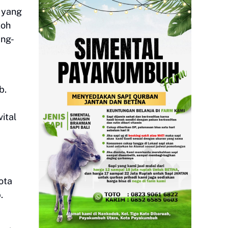
 yang
koh
ang-
b.
ital
ota
.