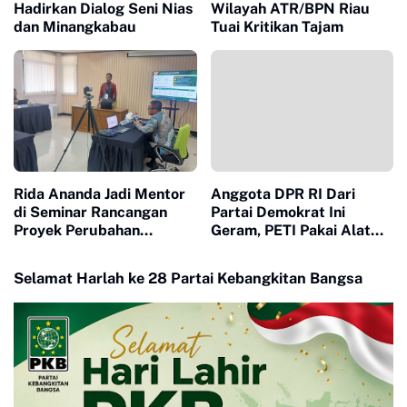
Hadirkan Dialog Seni Nias
Wilayah ATR/BPN Riau
dan Minangkabau
Tuai Kritikan Tajam
Rida Ananda Jadi Mentor
Anggota DPR RI Dari
di Seminar Rancangan
Partai Demokrat Ini
Proyek Perubahan
Geram, PETI Pakai Alat
Pelatihan Kepemimpinan
Berat di Sumbar Seakan
Nasional
Tidak Tersentuh Hukum
Selamat Harlah ke 28 Partai Kebangkitan Bangsa