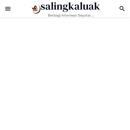
salingkaluak
TMMD ke-129 Kodim 0306/50 Kota Pacu Pengerasan Jalan, Akses 
Berbagi Informasi Seputar
Sumatera Barat Dan Informasi
Umum Lainnya Nasional Maupun
Internasional.