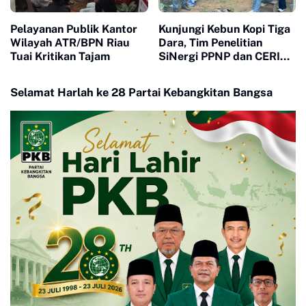
Pelayanan Publik Kantor
Kunjungi Kebun Kopi Tiga
Wilayah ATR/BPN Riau
Dara, Tim Penelitian
Tuai Kritikan Tajam
SiNergi PPNP dan CERI
Soroti Peran Perempuan
dalam Industri Kopi
Selamat Harlah ke 28 Partai Kebangkitan Bangsa
Indonesia