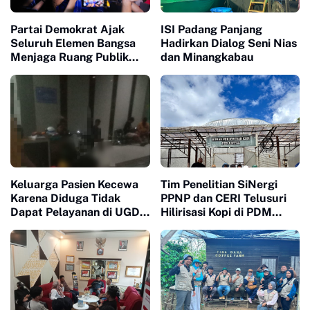
Partai Demokrat Ajak
ISI Padang Panjang
Seluruh Elemen Bangsa
Hadirkan Dialog Seni Nias
Menjaga Ruang Publik
dan Minangkabau
Yang Kondusif dan
Beradab
Keluarga Pasien Kecewa
Tim Penelitian SiNergi
Karena Diduga Tidak
PPNP dan CERI Telusuri
Dapat Pelayanan di UGD
Hilirisasi Kopi di PDM
RS Aulia
Coffee Tapanuli Selatan