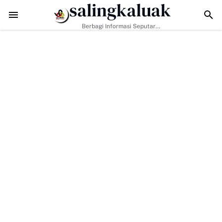
salingkaluak
 TMMD di Buluh Kasok Mulai Terbuka, Harapan Baru bagi Akses Ekon
Berbagi Informasi Seputar
Sumatera Barat Dan Informasi
Umum Lainnya Nasional Maupun
Internasional.