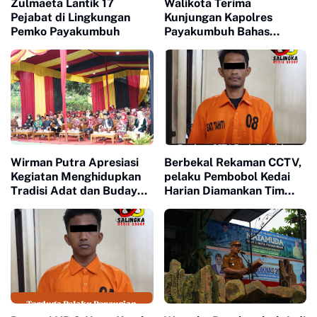
Zulmaeta Lantik 17
Walikota Terima
Pejabat di Lingkungan
Kunjungan Kapolres
Pemko Payakumbuh
Payakumbuh Bahas
Penguatan Kerjasama
Hankamtibmas
Wirman Putra Apresiasi
Berbekal Rekaman CCTV,
Kegiatan Menghidupkan
pelaku Pembobol Kedai
Tradisi Adat dan Budaya
Harian Diamankan Tim
di Nagari Aua Kuniang
Satreskrim Polres
Payakumbuh