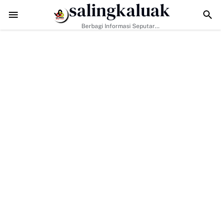
salingkaluak
adapi Tantangan Era Digital, Arisal Aziz Ajak Masyarakat Perkuat Nila
Berbagi Informasi Seputar
Sumatera Barat Dan Informasi
Umum Lainnya Nasional Maupun
Internasional.