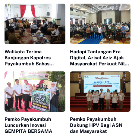
Walikota Terima
Hadapi Tantangan Era
Kunjungan Kapolres
Digital, Arisal Aziz Ajak
Payakumbuh Bahas
Masyarakat Perkuat Nilai
Penguatan Kerjasama
Empat Pilar MPR RI
Hankamtibmas
Pemko Payakumbuh
Pemko Payakumbuh
Luncurkan Inovasi
Dukung HPV Bagi ASN
GEMPITA BERSAMA
dan Masyarakat