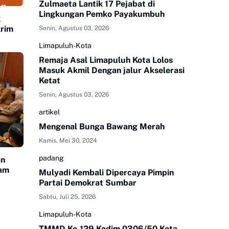
Zulmaeta Lantik 17 Pejabat di
Lingkungan Pemko Payakumbuh
k
krim
Senin, Agustus 03, 2026
Limapuluh-Kota
Remaja Asal Limapuluh Kota Lolos
Masuk Akmil Dengan jalur Akselerasi
Ketat
Senin, Agustus 03, 2026
artikel
Mengenal Bunga Bawang Merah
Kamis, Mei 30, 2024
padang
an
lam
Mulyadi Kembali Dipercaya Pimpin
Partai Demokrat Sumbar
Sabtu, Juli 25, 2026
Limapuluh-Kota
TMMD Ke-129 Kodim 0306/50 Kota