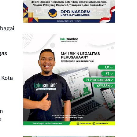
ebagai
gas
 Kota
an
k