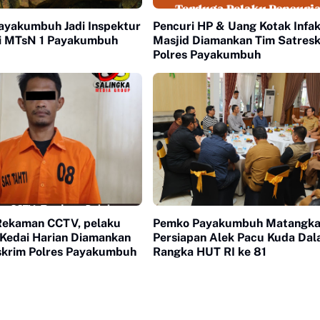
yakumbuh Jadi Inspektur
Pencuri HP & Uang Kotak Infa
i MTsN 1 Payakumbuh
Masjid Diamankan Tim Satres
Polres Payakumbuh
Rekaman CCTV, pelaku
Pemko Payakumbuh Matangk
Kedai Harian Diamankan
Persiapan Alek Pacu Kuda Da
skrim Polres Payakumbuh
Rangka HUT RI ke 81