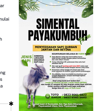
ar
mulai
h
ang
as
ta