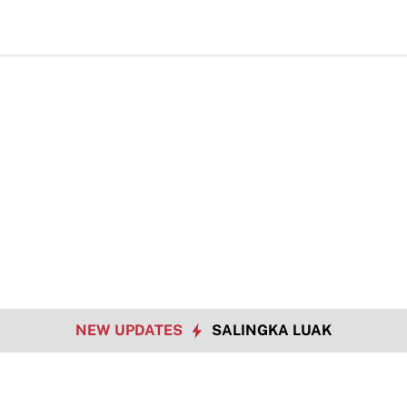
Hadapi Tantangan Era Digital, Arisal Aziz Ajak Masyaraka
NEW UPDATES
SALINGKA LUAK