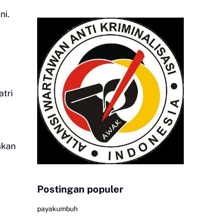
ni.
atri
akan
Postingan populer
payakumbuh