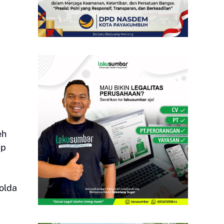
eh
ip
olda