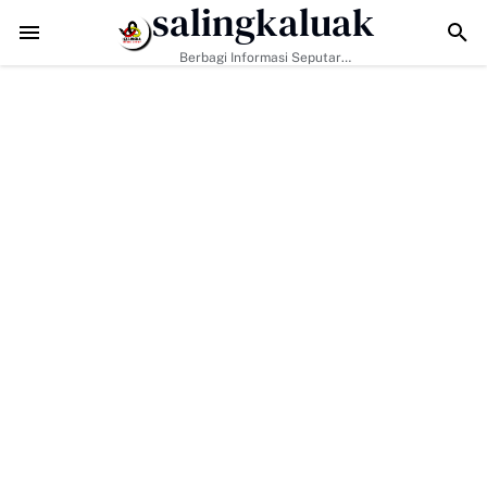
salingkaluak
D di Buluh Kasok Mulai Terbuka, Harapan Baru bagi Akses Ekonomi 
Berbagi Informasi Seputar
Sumatera Barat Dan Informasi
Umum Lainnya Nasional Maupun
Internasional.