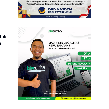
ntuk
i