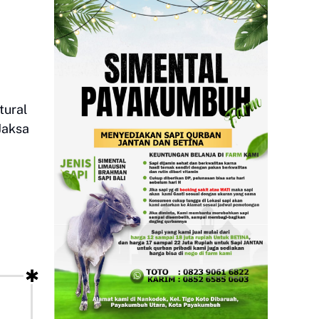
tural
Jaksa
!