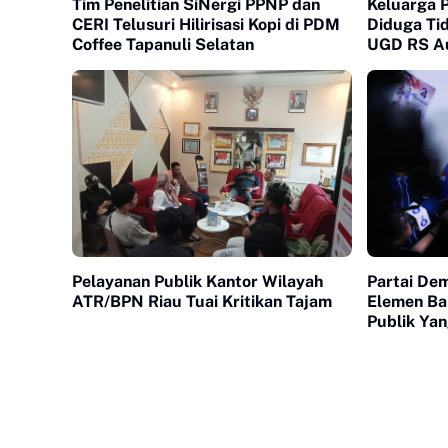
Tim Penelitian SiNergi PPNP dan
Keluarga 
CERI Telusuri Hilirisasi Kopi di PDM
Diduga Ti
Coffee Tapanuli Selatan
UGD RS Au
Pelayanan Publik Kantor Wilayah
Partai De
ATR/BPN Riau Tuai Kritikan Tajam
Elemen Ba
Publik Ya