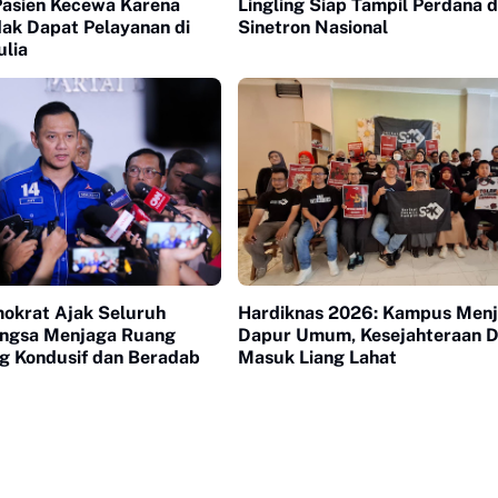
Pasien Kecewa Karena
Lingling Siap Tampil Perdana d
dak Dapat Pelayanan di
Sinetron Nasional
lia
mokrat Ajak Seluruh
Hardiknas 2026: Kampus Menj
ngsa Menjaga Ruang
Dapur Umum, Kesejahteraan 
ng Kondusif dan Beradab
Masuk Liang Lahat