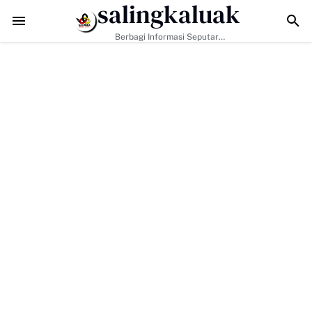
salingkaluak
 Tantangan Era Digital, Arisal Aziz Ajak Masyarakat Perkuat Nilai Em
Berbagi Informasi Seputar
Sumatera Barat Dan Informasi
Umum Lainnya Nasional Maupun
Internasional.