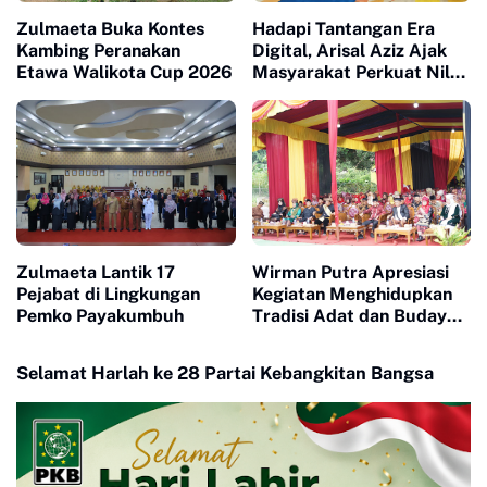
Zulmaeta Buka Kontes
Hadapi Tantangan Era
Kambing Peranakan
Digital, Arisal Aziz Ajak
Etawa Walikota Cup 2026
Masyarakat Perkuat Nilai
Empat Pilar MPR RI
Zulmaeta Lantik 17
Wirman Putra Apresiasi
Pejabat di Lingkungan
Kegiatan Menghidupkan
Pemko Payakumbuh
Tradisi Adat dan Budaya
di Nagari Aua Kuniang
Selamat Harlah ke 28 Partai Kebangkitan Bangsa