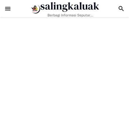
salingkaluak
TMMD ke-129 Tak Hanya Bangun Jalan, Bekali Warga Buluh Kasok 
Berbagi Informasi Seputar
Sumatera Barat Dan Informasi
Umum Lainnya Nasional Maupun
Internasional.