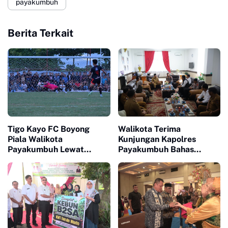
payakumbuh
Berita Terkait
Tigo Kayo FC Boyong
Walikota Terima
Piala Walikota
Kunjungan Kapolres
Payakumbuh Lewat
Payakumbuh Bahas
Drama Adu Pinalti
Penguatan Kerjasama
Hankamtibmas