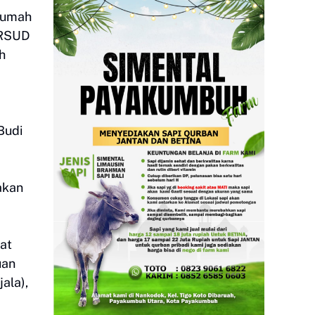
 Rumah
 RSUD
h
Budi
akan
at
uan
ala),