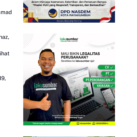
ammad
naz,
ihat
19,