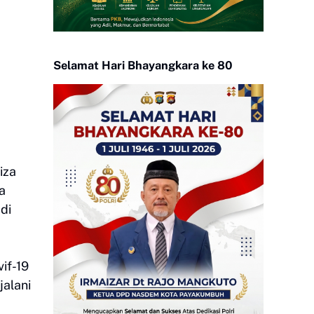
Selamat Hari Bhayangkara ke 80
iza
a
di
if-19
jalani