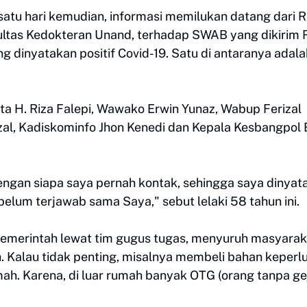
 satu hari kemudian, informasi memilukan datang dari
kultas Kedokteran Unand, terhadap SWAB yang dikirim
 dinyatakan positif Covid-19. Satu di antaranya adala
ta H. Riza Falepi, Wawako Erwin Yunaz, Wabup Ferizal
rizal, Kadiskominfo Jhon Kenedi dan Kepala Kesbangpol 
dengan siapa saya pernah kontak, sehingga saya dinyat
, belum terjawab sama Saya," sebut lelaki 58 tahun ini.
 pemerintah lewat tim gugus tugas, menyuruh masyarak
. Kalau tidak penting, misalnya membeli bahan keperl
ah. Karena, di luar rumah banyak OTG (orang tanpa gej