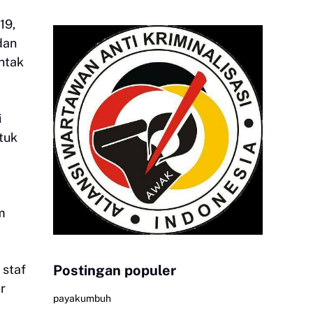
19,
dan
ontak
i
tuk
m
 staf
Postingan populer
r
payakumbuh