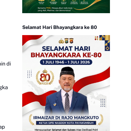
Selamat Hari Bhayangkara ke 80
in di
ngka
ap