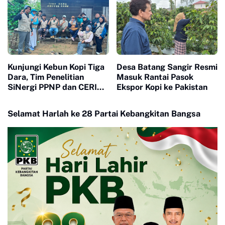
Kunjungi Kebun Kopi Tiga
Desa Batang Sangir Resmi
Dara, Tim Penelitian
Masuk Rantai Pasok
SiNergi PPNP dan CERI
Ekspor Kopi ke Pakistan
Soroti Peran Perempuan
dalam Industri Kopi
Selamat Harlah ke 28 Partai Kebangkitan Bangsa
Indonesia