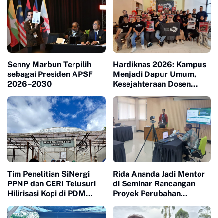
Senny Marbun Terpilih
Hardiknas 2026: Kampus
sebagai Presiden APSF
Menjadi Dapur Umum,
2026–2030
Kesejahteraan Dosen
Masuk Liang Lahat
Tim Penelitian SiNergi
Rida Ananda Jadi Mentor
PPNP dan CERI Telusuri
di Seminar Rancangan
Hilirisasi Kopi di PDM
Proyek Perubahan
Coffee Tapanuli Selatan
Pelatihan Kepemimpinan
Nasional