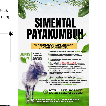
erus
, ucap