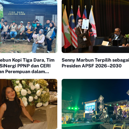
ebun Kopi Tiga Dara, Tim
Senny Marbun Terpilih sebaga
 SiNergi PPNP dan CERI
Presiden APSF 2026–2030
ran Perempuan dalam
opi Indonesia