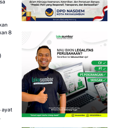
ksa
kan
kan 8
)
 ayat
.