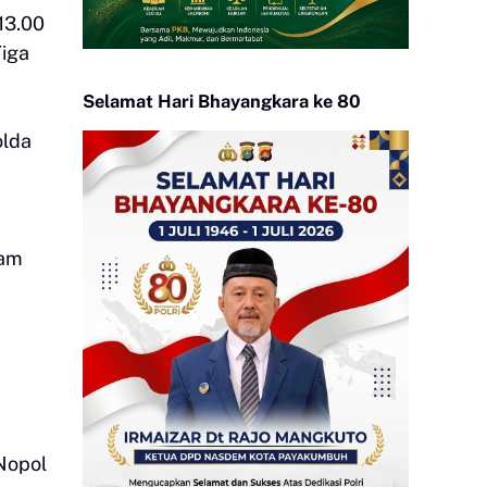
13.00
Tiga
Selamat Hari Bhayangkara ke 80
olda
lam
Nopol