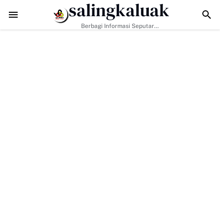
salingkaluak
Halal Produk UMKM
TMMD Ke-129 Jadikan Penyuluhan Satpol PP Sara
Berbagi Informasi Seputar
Sumatera Barat Dan Informasi
Umum Lainnya Nasional Maupun
Internasional.