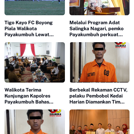
Tigo Kayo FC Boyong
Melalui Program Adat
Piala Walikota
Salingka Nagari, pemko
Payakumbuh Lewat
Payakumbuh perkuat
Drama Adu Pinalti
Pelestarian Adat Dan
Budaya Minangkabau
Walikota Terima
Berbekal Rekaman CCTV,
Kunjungan Kapolres
pelaku Pembobol Kedai
Payakumbuh Bahas
Harian Diamankan Tim
Penguatan Kerjasama
Satreskrim Polres
Hankamtibmas
Payakumbuh