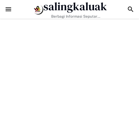
salingkaluak
api Tantangan Era Digital, Arisal Aziz Ajak Masyarakat Perkuat Nilai 
Berbagi Informasi Seputar
Sumatera Barat Dan Informasi
Umum Lainnya Nasional Maupun
Internasional.