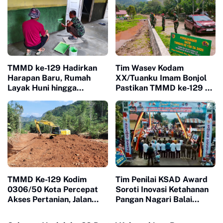
TMMD ke-129 Hadirkan
Tim Wasev Kodam
Harapan Baru, Rumah
XX/Tuanku Imam Bonjol
Layak Huni hingga
Pastikan TMMD ke-129 di
Layanan Kesehatan Ubah
Limapuluh Kota Tepat
Kehidupan Warga Buluh
Sasaran dan Berkualitas
Kasok
TMMD Ke-129 Kodim
Tim Penilai KSAD Award
0306/50 Kota Percepat
Soroti Inovasi Ketahanan
Akses Pertanian, Jalan
Pangan Nagari Balai
Baru Jadi Harapan Petani
Panjang, Kolaborasi
Limapuluh Kota
Warga Jadi Nilai Utama