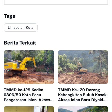
Tags
Limapuluh-Kota
Berita Terkait
TMMD ke-129 Kodim
TMMD Ke-129 Dorong
0306/50 Kota Pacu
Kebangkitan Buluh Kasok,
Pengerasan Jalan, Akses
Akses Jalan Baru Diyakini
Warga Harau Kian
Percepat Pertumbuhan
Mendekati Tuntas
Ekonomi Warga