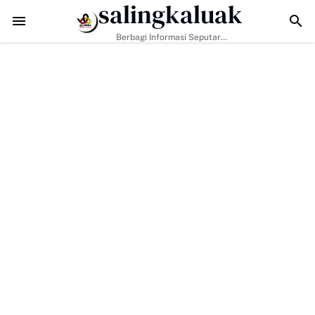
salingkaluak
an
Sukses Digelar, Ratusan Travelers Hadir di Pasa Harau Culture & Fes
Berbagi Informasi Seputar
Sumatera Barat Dan Informasi
Umum Lainnya Nasional Maupun
Internasional.