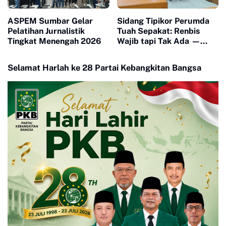
ASPEM Sumbar Gelar
Sidang Tipikor Perumda
Pelatihan Jurnalistik
Tuah Sepakat: Renbis
Tingkat Menengah 2026
Wajib tapi Tak Ada —
Dokumen Rp4 Miliar
Dipertanyakan, Saksi
Selamat Harlah ke 28 Partai Kebangkitan Bangsa
Mangkir karena 'Biaya
Transport'"