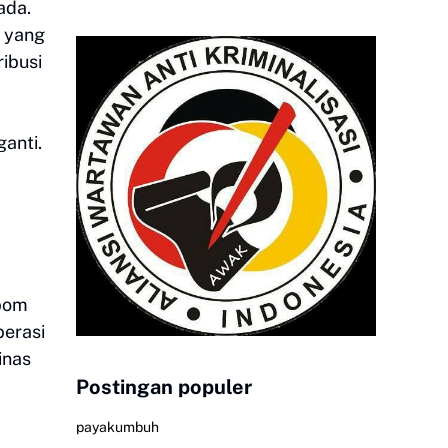
ada.
G yang
ibusi
anti.
"bom
perasi
inas
Postingan populer
payakumbuh