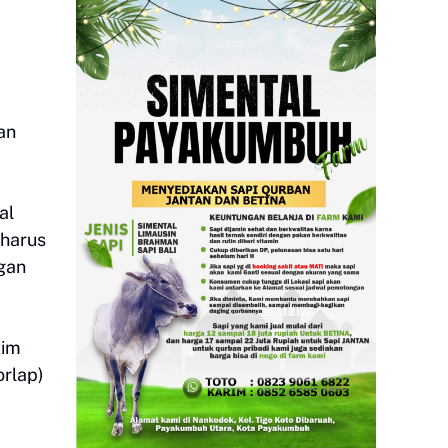
an
al
 harus
ngan
tim
orlap)