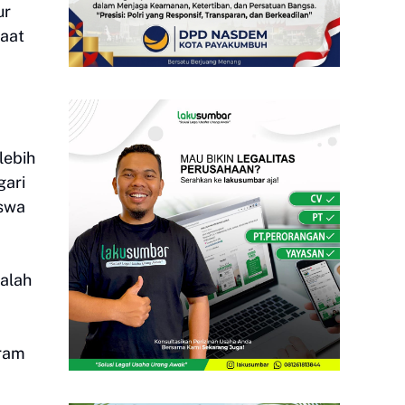
ur
saat
lebih
gari
iswa
alah
gram