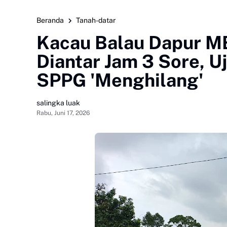
Beranda
Tanah-datar
Kacau Balau Dapur M
Diantar Jam 3 Sore, Uj
SPPG 'Menghilang'
salingka luak
Rabu, Juni 17, 2026