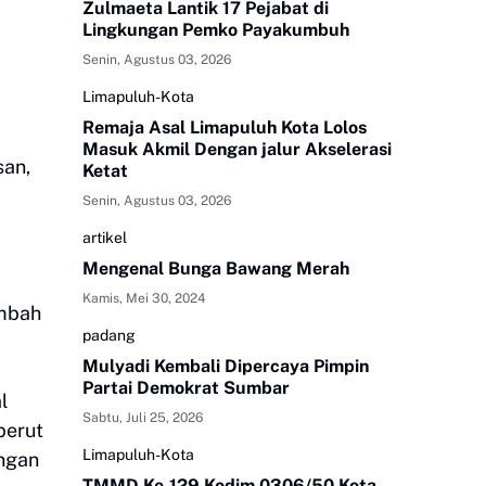
Zulmaeta Lantik 17 Pejabat di
Lingkungan Pemko Payakumbuh
Senin, Agustus 03, 2026
Limapuluh-Kota
Remaja Asal Limapuluh Kota Lolos
Masuk Akmil Dengan jalur Akselerasi
san,
Ketat
Senin, Agustus 03, 2026
artikel
Mengenal Bunga Bawang Merah
Kamis, Mei 30, 2024
imbah
padang
Mulyadi Kembali Dipercaya Pimpin
Partai Demokrat Sumbar
l
Sabtu, Juli 25, 2026
perut
Limapuluh-Kota
ungan
TMMD Ke-129 Kodim 0306/50 Kota