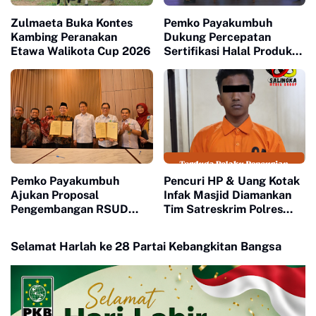
Zulmaeta Buka Kontes
Pemko Payakumbuh
Kambing Peranakan
Dukung Percepatan
Etawa Walikota Cup 2026
Sertifikasi Halal Produk
UMKM
Pemko Payakumbuh
Pencuri HP & Uang Kotak
Ajukan Proposal
Infak Masjid Diamankan
Pengembangan RSUD
Tim Satreskrim Polres
Adnan WD Kepada
Payakumbuh
Menteri Kesehatan RI
Selamat Harlah ke 28 Partai Kebangkitan Bangsa