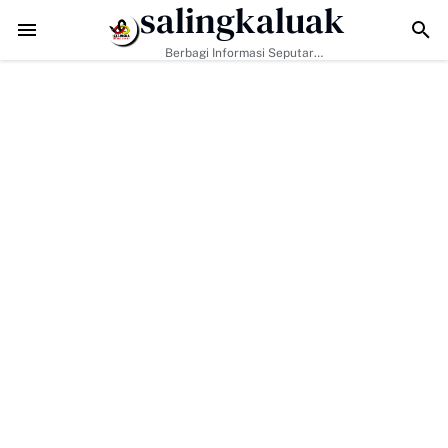
salingkaluak
e-129 Kodim 0306/50 Kota Pacu Pengerasan Jalan, Akses Warga Har
Berbagi Informasi Seputar
Sumatera Barat Dan Informasi
Umum Lainnya Nasional Maupun
Internasional.